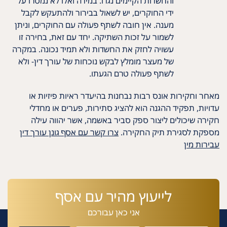
והחשדות הקיימים נגדו. במידה ואלו לא נמסרו על
ידי החוקרים, יש לשאול בבירור ולהתעקש לקבל
מענה. אין חובה לשתף פעולה עם החוקרים, וניתן
לשמור על זכות השתיקה. יחד עם זאת, בחירה זו
עשויה לחזק את החשדות ולא תמיד נכונה. במקרה
של מעצר מומלץ לבקש נוכחות של עורך דין- ולא
לשתף פעולה טרם הגעתו.
מאחר וחקירות אונס רבות נבחנות בהיעדר ראיות פיזיות או
עדויות, תפקיד ההגנה הוא להציג סתירות, פערים או מחדלי
חקירה שיכולים ליצור ספק סביר באשמה, אשר יהווה עילה
מספקת לסגירת תיק החקירה.
צרו קשר עם אסף גונן עורך דין
עבירות מין
לייעוץ מהיר עם אסף
אני כאן עבורכם