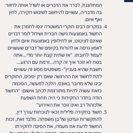
המתלוננת, לברר את הדברים או לשדל אותה לחזור
בה מדבריה, עשויים להיחשב לשיבוש חקירה, לחץ
ואף איום.
במקרים רבים חוקרי המשטרה ינסו לתמרן את
החשוד באמצעות גישה חברית ושידול לומר דברים
שאינם לציטוט, או לחילופין באמצעות איום ולחץ
לאמץ גרסה או להודות בקיומם של דברים שעשויים
לעמוד לחובתו. "אז שתית קצת יותר מדי…אתה
בטח לא זוכר איך זה קרה…זרמת עם הרגע…
חשבת שהיא בעניין"- משפטים מסוג זה עשויים
לתת לחשוד את ההרגשה שאם רק יסכים, החוקרים
יבינו שלא מדובר באונס. הלכה למעשה, הסכמה
כזאת עשויה להיות מתורגמת לכתב אישום: "החשוד
הודה בחדר החקירות כי היה תחת השפעת
אלכוהול רב ואינו זוכר את האירוע"
חשוד בחקירה פלילית זכאי לנוכחות עורך דין,
להתקשרות ועדכון של בן משפחה. מלבד זאת, זכות
החשוד לדעת את מעמדו, את הסיבה לחקירתו