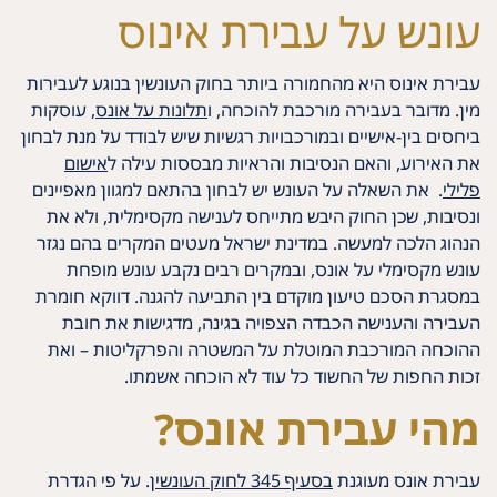
עונש על עבירת אינוס
עבירת אינוס היא מהחמורה ביותר בחוק העונשין בנוגע לעבירות
מין. מדובר בעבירה מורכבת להוכחה, ו
תלונות על אונס
, עוסקות
ביחסים בין-אישיים ובמורכבויות רגשיות שיש לבודד על מנת לבחון
את האירוע, והאם הנסיבות והראיות מבססות עילה ל
אישום
פלילי
. את השאלה על העונש יש לבחון בהתאם למגוון מאפיינים
ונסיבות, שכן החוק היבש מתייחס לענישה מקסימלית, ולא את
הנהוג הלכה למעשה. במדינת ישראל מעטים המקרים בהם נגזר
עונש מקסימלי על אונס, ובמקרים רבים נקבע עונש מופחת
במסגרת הסכם טיעון מוקדם בין התביעה להגנה. דווקא חומרת
העבירה והענישה הכבדה הצפויה בגינה, מדגישות את חובת
ההוכחה המורכבת המוטלת על המשטרה והפרקליטות – ואת
זכות החפות של החשוד כל עוד לא הוכחה אשמתו.
מהי עבירת אונס?
עבירת אונס מעוגנת
בסעיף 345 לחוק העונשין
. על פי הגדרת