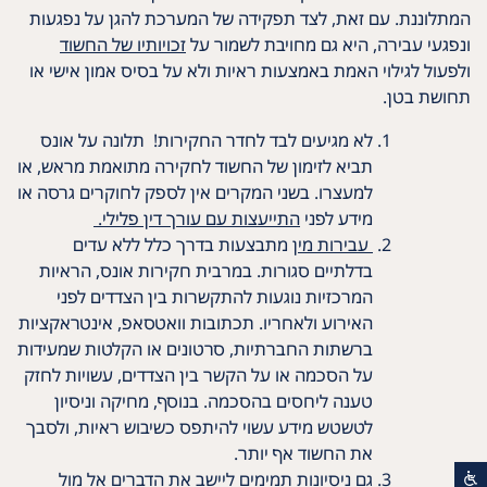
המתלוננת. עם זאת, לצד תפקידה של המערכת להגן על נפגעות
ונפגעי עבירה, היא גם מחויבת לשמור על
זכויותיו של החשוד
ולפעול לגילוי האמת באמצעות ראיות ולא על בסיס אמון אישי או
תחושת בטן.
לא מגיעים לבד לחדר החקירות! תלונה על אונס
תביא לזימון של החשוד לחקירה מתואמת מראש, או
למעצרו. בשני המקרים אין לספק לחוקרים גרסה או
מידע לפני
התייעצות עם עורך דין פלילי.
עבירות מין
מתבצעות בדרך כלל ללא עדים
בדלתיים סגורות. במרבית חקירות אונס, הראיות
המרכזיות נוגעות להתקשרות בין הצדדים לפני
האירוע ולאחריו. תכתובות וואטסאפ, אינטראקציות
ברשתות החברתיות, סרטונים או הקלטות שמעידות
על הסכמה או על הקשר בין הצדדים, עשויות לחזק
טענה ליחסים בהסכמה. בנוסף, מחיקה וניסיון
לטשטש מידע עשוי להיתפס כשיבוש ראיות, ולסבך
את החשוד אף יותר.
גם ניסיונות תמימים ליישב את הדברים אל מול