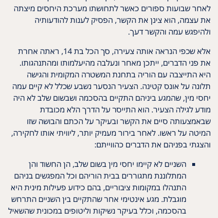
לאחר שבועות ספורים כאשר לתחושתו מערכת היחסים מיצתה
את עצמה, הוא צינן את הקשר, הפסיק לענות להודעותיה
ולהיפגש עמה והקשר דעך.
אלא שכפי הנראה אותה צעירה, סך הכל בת 14, ראתה אחרת
את פני הדברים, ייתכן מאחר ונעלבה מהיעלמותו ומהתנהגותו.
היא התייצבה עם הוריה בתחנת המשטרה המקומית והגישה
תלונה על אונס קטינה. הצעיר הנסער נשבע שכלל לא קיים עמה
יחסי מין, שהמגע ביניהם התקיים בהסכמה ושבשום שלב לא היה
מודע לגילה הצעיר. הוא התייסר על הדרך הלא מכובדת
שבאמצעותה סיים את הקשר ובעיקר על הכתם והבושה שזו
המיטה על ראשו. לאחר בירור מעמיק יותר, ליוויתי אותו לחקירה,
והצגתי בפניהם את הדברים כהווייתם:
השניים לא קיימו יחסי מין בשום שלב, הן החשוד והן
המתלוננת מתגוררים בבית הוריהם וכל המפגשים בניהם
התנהלו במקומות ציבוריים, בהם כידוע פעילות מינית היא
מוגבלת. מגע אינטימי אחר שהתקיים בין השניים התרחש
בהסכמה, וכלל בעיקר נשיקות וליטופים במכונית שהשאיל