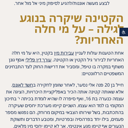
לבצע מעשה אוננות/להגיע לסיפוק מיני אל מול אחר.
הקטינה שיקרה בנוגע
לגילה – על מי חלה
האחריות?
אחת הטענות עולות לעניין
עבירות מין
בקטין, היא על מי חלה
האחריות לבירור גיל הקטין או הקטינה.
עורך דין פלילי
אסף גונן
משתף במקרה בו טיפל, ומסביר את דרישות החוק לצד התבחינים
המשפטיים הרלוונטיים:
חייל בן 20 פנה אלי נסער, לאחר שזומן לחקירה ב
חשד לאונס
.
אלא שאותה קטינה אותה הכיר באפליקציית היכרויות, הציגה את
עצמה כנערה בת 16, ואף סיפרה לו שהיא לומדת בכיתה י' בתיכון
המקומי בו למד הוא עצמו. השניים קיימו מערכת יחסים שעיקרה
בהתכתבות, בשל שירותו הצבאי במיקום מרוחק. הם נפגשו מספר
פעמים, בילו יחד בפרהסיה ובפרטיות, ומטבע הדברים ותשוקת
הנעורים אף קיימו מגע אינטימי, אך לא קיימו יחסי מין מלאים.