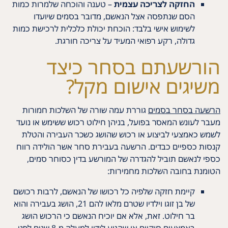
החזקה לצריכה עצמית
– טענה והוכחה שלמרות כמות
הסם שנתפסה אצל הנאשם, מדובר בסמים שיועדו
לשימוש אישי בלבד: הוכחת יכולת כלכלית לרכישת כמות
גדולה, רקע רפואי המעיד על צריכה חורגת.
הורשעתם בסחר כיצד
משיגים אישום מקל?
הרשעה בסחר בסמים
גוררת עמה שורה של השלכות חמורות
מעבר לעונש המאסר בפועל, בניהן חילוט רכוש ששימש או נועד
לשמש כאמצעי לביצוע או רכוש שהושג כשכר העבירה והטלת
קנסות כספיים כבדים. הרשעה בעבירת סחר אשר הולידה רווח
כספי לנאשם תוביל להגדרה של המורשע בדין כסוחר סמים,
הטומנת בחובה השלכות מחמירות:
קיימת חזקה שלפיה כל רכושו של הנאשם, לרבות רכושם
של בן זוגו וילדיו שטרם מלאו להם 21, הושג בעבירה והוא
בר חילוט. זאת, אלא אם יוכיח הנאשם כי הרכוש הושג