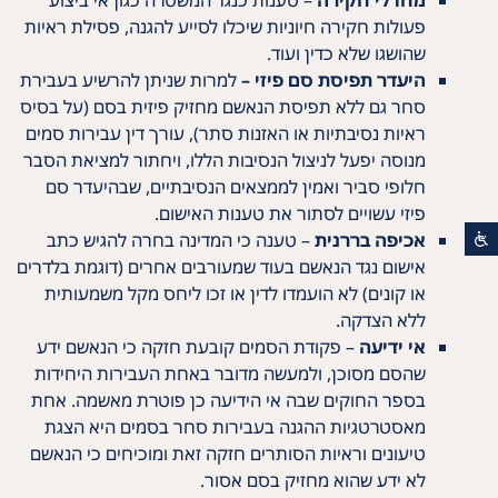
מחדלי חקירה
– טענות כנגד המשטרה כגון אי ביצוע
פעולות חקירה חיוניות שיכלו לסייע להגנה, פסילת ראיות
שהושגו שלא כדין ועוד.
היעדר תפיסת סם פיזי –
למרות שניתן להרשיע בעבירת
סחר גם ללא תפיסת הנאשם מחזיק פיזית בסם (על בסיס
ראיות נסיבתיות או האזנות סתר), עורך דין עבירות סמים
מנוסה יפעל לניצול הנסיבות הללו, ויחתור למציאת הסבר
חלופי סביר ואמין לממצאים הנסיבתיים, שבהיעדר סם
פיזי עשויים לסתור את טענות האישום.
אכיפה בררנית
– טענה כי המדינה בחרה להגיש כתב
אישום נגד הנאשם בעוד שמעורבים אחרים (דוגמת בלדרים
או קונים) לא הועמדו לדין או זכו ליחס מקל משמעותית
ללא הצדקה.
אי ידיעה
– פקודת הסמים קובעת חזקה כי הנאשם ידע
שהסם מסוכן, ולמעשה מדובר באחת העבירות היחידות
בספר החוקים שבה אי הידיעה כן פוטרת מאשמה. אחת
מאסטרטגיות ההגנה בעבירות סחר בסמים היא הצגת
טיעונים וראיות הסותרים חזקה זאת ומוכיחים כי הנאשם
לא ידע שהוא מחזיק בסם אסור.