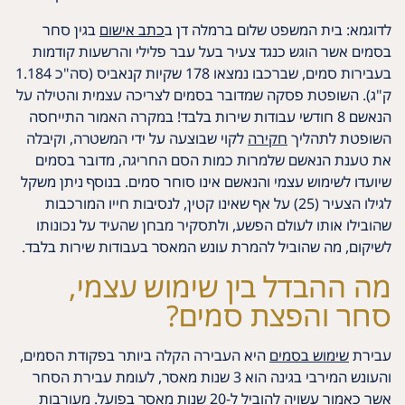
לדוגמא: בית המשפט שלום ברמלה דן ב
כתב אישום
בגין סחר
בסמים אשר הוגש כנגד צעיר בעל עבר פלילי והרשעות קודמות
בעבירות סמים, שברכבו נמצאו 178 שקיות קנאביס (סה"כ 1.184
ק"ג). השופטת פסקה שמדובר בסמים לצריכה עצמית והטילה על
הנאשם 8 חודשי עבודות שירות בלבד! במקרה האמור התייחסה
השופטת לתהליך
חקירה
לקוי שבוצעה על ידי המשטרה, וקיבלה
את טענת הנאשם שלמרות כמות הסם החריגה, מדובר בסמים
שיועדו לשימוש עצמי והנאשם אינו סוחר סמים. בנוסף ניתן משקל
לגילו הצעיר (25) על אף שאינו קטין, לנסיבות חייו המורכבות
שהובילו אותו לעולם הפשע, ולתסקיר מבחן שהעיד על נכונותו
לשיקום, מה שהוביל להמרת עונש המאסר בעבודות שירות בלבד.
מה ההבדל בין שימוש עצמי,
סחר והפצת סמים?
עבירת
שימוש בסמים
היא העבירה הקלה ביותר בפקודת הסמים,
והעונש המירבי בגינה הוא 3 שנות מאסר, לעומת עבירת הסחר
אשר כאמור עשויה להוביל ל-20 שנות מאסר בפועל. מעורבות