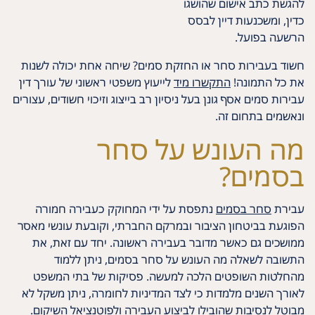
להגשת כתב אישום שהושגו
כדין, ומשכנעות דיין לבסס
הרשעה בפועל.
חשוד בעבירות סחר או החזקת סמים? שיחה אחת יכולה לשנות
את כל התמונה!
התקשרו מיד
לייעוץ משפטי ראשוני של עורך דין
עבירות סמים אסף גונן בעל ניסיון רב בייצוג וזיכוי חשודים, עצורים
ונאשמים בתחום זה.
מה העונש על סחר
בסמים?
עבירת
סחר בסמים
נתפסת על ידי המחוקק כעבירה חמורה
הפוגעת בביטחון הציבור ובמרקם החברתי, וקובעת עונשי מאסר
ממושכים גם כאשר מדובר בעבירה ראשונה. יחד עם זאת, את
התשובה לשאלה מה העונש על סחר בסמים, ניתן ללמוד
מהחלטות השופטים הלכה למעשה. פסיקות של בתי המשפט
לאורך השנים מלמדות כי לצד המדיניות לחומרה, ניתן משקל לא
מבוטל לנסיבות שהובילו לביצוע העבירה ולפוטנציאל השיקום.