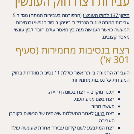
עבירות רצח חוק העונשין
תיקון 137 לחוק העונשין
(הרפורמה בעבירות המתה) מגדיר 5
עבירות המתה שונות הנבדלות ביניהן ביסוד הנפשי ובנסיבות
המעשה כאשר הענישה נעה בין מאסר עולם חובה לבין עונשי
מאסר קצובים.
רצח בנסיבות מחמירות (סעיף
301 א')
העבירה החמורה ביותר אשר כוללת 11 נסיבות מוגדרות בחוק
המעידות על נסיבות מחמירות:
תכנון מוקדם – רצח בכוונה תחילה.
רצח בשם מניע גזעני.
מעשה טרור.
רצח
בן זוג
לאחר התעללות שיטתית של הנאשם בקורבן
העבירה.
רצח המתבצע לשם קידום עבירה אחרת שעונשה עולה