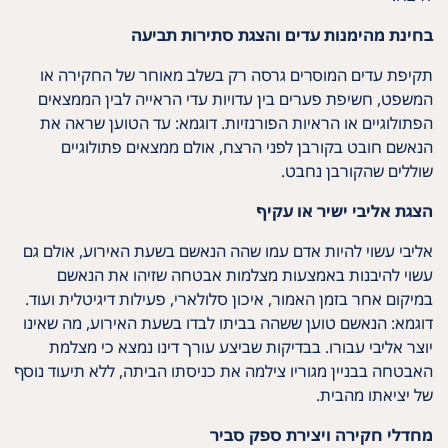
בחינת מהימנות עדים והצגת סתירות תביעה
תקיפת עדים המוסרים גרסה רק בשלב מאוחר של החקירה או
המשפט, חשיפת פערים בין עדויות עדי הראייה לבין הממצאים
הפתולוגיים או הראיות הפורנזיות. דוגמא: עד הטוען שראה את
הנאשם חובט בקורבן לפני הרצח, אולם ממצאים פתולוגיים
שוללים שהקורבן נחבט.
הצגת אליבי ישיר או עקיף
אליבי עשוי להיות אדם עמו שהה הנאשם בשעת האירוע, אולם גם
עשוי להיבנות באמצעות מצלמות אבטחה שזיהו את הנאשם
במיקום אחר בזמן האמור, איכון סלולארי, פעילות דיגיטלית ועוד.
דוגמא: הנאשם טוען ששהה בביתו לבדו בשעת האירוע, מה שאינו
יוצר אליבי עבורו. בבדיקות שביצע עורך דינו נמצא כי מצלמת
האבטחה בבניין מגוריו צילמה את כניסתו הביתה, ללא תיעוד נוסף
של יציאתו מהבית.
מחדלי חקירה ויצירת ספק סביר