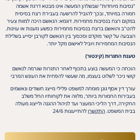
"נסיבות מיוחדות" שבשלהן המעשה אינו מבטא דרגת אשמה
חמורה במיוחד, ובכך להוביל להרשעה בעבירת רצח בסיסית
במקום רצח בנסיבות מחמירות. דוגמא: הנאשם היכה למוות צעיר
להט"ב והואשם ברצח בנסיבות מחמירות כפשע גזענות או עוינות.
הצבעה על קשר מוקדם וסכסוך בין הנאשם לקורבן יסייע בשלילת
הנסיבות המחמירות ויוביל לאישום מקל יותר.
טענת התגרות (קינטור)
הוכחה כי המעשה בוצע בתכוף לאחר התגרות שגרמה לנאשם
קושי ניכר לשלוט בעצמו, מה שעשוי להפחית את העונש המרבי
עורך דין אסף גונן מומחה למשפט פלילי מייצג חשודים ונאשמים
בעבירות החמורות ביותר, מלווה את לקוחותיו החל משלב
החקירה, דרך הליכי המעצר ועד לניהול ההגנה ולייצוג מעולה
בבית המשפט.
התקשרו
להתייעצות 24/6