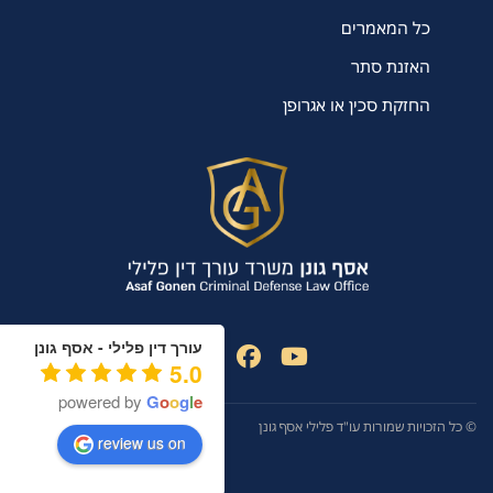
כל המאמרים
האזנת סתר
החזקת סכין או אגרופן
עורך דין פלילי - אסף גונן
5.0
powered by
G
o
o
g
l
e
© כל הזכויות שמורות עו"ד פלילי אסף גונן
review us on