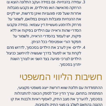
עמידה בהנחיות- גם במידה ועקב התלונה הוצא צו
הרחקה מהאישה ו/או מהילדים, או נקבעו מגבלות
אחרות שעל פניו פוגעניות ואינן נדרשות, יש לקיים
את ההנחיות ומגבלות הצווים במלואם, לשמור על
מרחק ולהימנע מעשיית דין עצמאי. במידה ונקבעו
הסדרי שהות וראייה עם הילדים בפיקוח או ללא
פיקוח, יש לעמוד בהסדרי הראייה, ולשמור על
תפקוד הורי אופטימלי ככל הניתן.
ילדים- אין לערב את הילדים בסכסוך, לדרוש מהם
לקחת צד או לפעול בדרך שעשויה להיחשב כניצול
הילדים לצרכי פגיעה בצד השני או לצורך השגת
יתרון בסכסוך.
חשיבות הליווי המשפטי
ההתמודדות עם תלונת שווא דורשת ייצוג משפטי מקצועי,
המתמחה בתחום. עורך הדין יוכל לספק הכוונה להתנהלות
בסכסוך, להעריך את מצב התיק, לאסוף ראיות ולבנות את קו
ההגנה בהתאם לשלב בו מצוי התיק ולנסיבות.