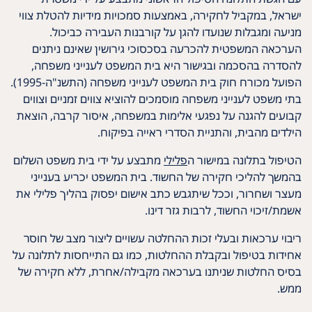
ישראל, במקביל לחקירה, באמצעות סמכויות מידיות להטלת צווי
מניעה ומגבלות שנועדו להגן על קורבנות העבירה כביכול.
הערכאה המשפטית להכרעה בסכסוכי גירושין שאינם ניתנים
להסדרה בהסכמה ובגישור היא בית המשפט לענייני משפחה,
הפועל מכורח חוק בית המשפט לענייני משפחה (התשנ"ה-1995).
בתי משפט לענייני משפחה מוסמכים להוציא צווים זמניים וצווים
קבועים להגנה על נפגעי אלימות במשפחה, איסור קרבה, הוצאת
הילדים מהבית, והתניית הסדרי ראייה בפיקוח.
הטיפול בתלונה במישור ה
פלילי
מתבצע על ידי בית משפט השלום
בהמשך להליכי חקירה של החשוד. בית המשפט יכריע בענייני
מעצר ושחרור, וככל שיתגבש כתב אישום יפסוק בהליך פלילי את
אשמת/זיכוי החשוד, לרבות גזר דינו.
ריבוי ערכאות ובעלי זכות ההחלטה עשויים ליצור מצב של חוסר
אחידות בטיפול ובקבלת ההחלטות, כמו גם התייחסות לתלונה על
בסיס החלטות שניתנו בערכאה מקבילה/אחרת, ללא חקירה של
ממש.