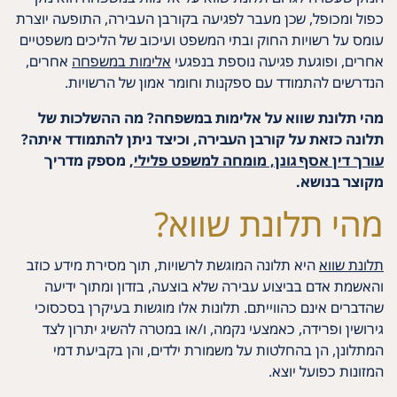
כפול ומכופל, שכן מעבר לפגיעה בקורבן העבירה, התופעה יוצרת
עומס על רשויות החוק ובתי המשפט ועיכוב של הליכים משפטיים
אחרים, ופוגעת פגיעה נוספת בנפגעי
אלימות במשפחה
אחרים,
הנדרשים להתמודד עם ספקנות וחומר אמון של הרשויות.
מהי תלונת שווא על אלימות במשפחה? מה ההשלכות של
תלונה כזאת על קורבן העבירה, וכיצד ניתן להתמודד איתה?
עורך דין אסף גונן, מומחה למשפט פלילי
, מספק מדריך
מקוצר בנושא.
מהי תלונת שווא?
תלונת שווא
היא תלונה המוגשת לרשויות, תוך מסירת מידע כוזב
והאשמת אדם בביצוע עבירה שלא בוצעה, בזדון ומתוך ידיעה
שהדברים אינם כהווייתם. תלונות אלו מוגשות בעיקרן בסכסוכי
גירושין ופרידה, כאמצעי נקמה, ו/או במטרה להשיג יתרון לצד
המתלונן, הן בהחלטות על משמורת ילדים, והן בקביעת דמי
המזונות כפועל יוצא.