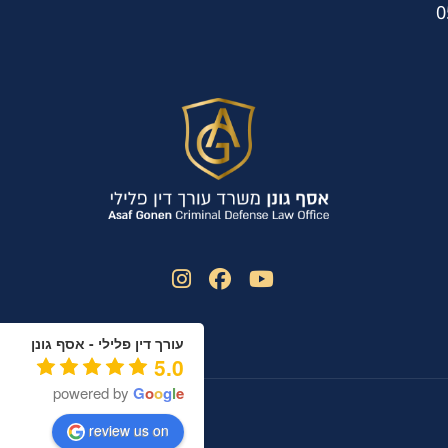
0
עורך דין פלילי - אסף גונן
5.0
powered by
G
o
o
g
l
e
review us on