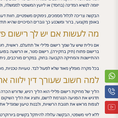
יזומה לנשיא המדינה (בחסד) או ליועץ המשפטי לממשלה, ול
הבקשה צריכה לכלול מסמכים, נימוקים משפטיים, חוות דעת
באופן מקצועי, ברור ומשכנע כך גוברים הסיכויים שהיא תת
מה לעשות אם יש לך רישום פל
אם גילית שיש על שמך רישום פלילי אל תתעלם. ראשית, חשו
ברישום פתוח (תיק בחקירה), רישום סגור, או הרשעה בפועל.
ההתיישנות והמחיקה הקבועה בחוק. במקרים מורכבים, נית
בכל מקרה מומלץ מאוד שלא לפעול לבד. טעויות טכניות, מכ
למה חשוב שעורך דין ילווה א
הליך של מחיקת רישום פלילי הוא הליך רגיש, שדורש הכרה
תדגיש את הפגיעה הנגרמת לרשם, ותציג את הליך השיקום באו
לצפות מראש את תגובת הרשויות, ולבנות טיעון שמגדיל את
ללא ליווי משפטי, הבקשה עלולה להיתקל בקשיים ביורוקרטי