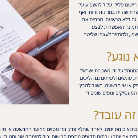
רישום פלילי עלול להשפיע על
רת שהייה במדינות זרות, ואף
, גם ללא הרשעה, מכתים את
 לתמונה האפשרות לבצע
מו, ולהחזיר לעצמו שליטה
 נוגע?
המנוהל על ידי משטרת ישראל.
, עונשים ולעיתים גם הליכים
ק או אי הרשעה. חשוב להבין:
מעסיקים וגופים שונים די
זה עובד?
נאים מסוימים, לאחר שחלף פרק זמן מסוים ממועד ההרשעה או סיום 
ותקנת השבים עומדת לרוב על 7 שנים (ולעיתים אף יותר), ובתום תקופה נוספת הרישום יכול ל